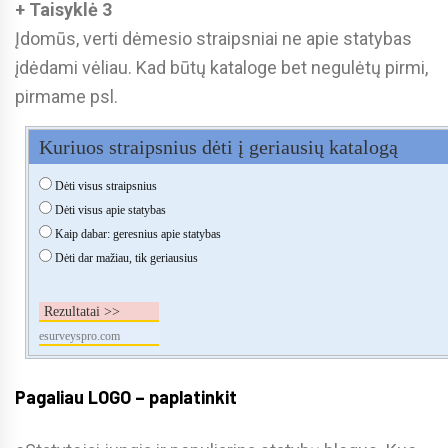
+ Taisyklė 3
Įdomūs, verti dėmesio straipsniai ne apie statybas
įdėdami vėliau. Kad būtų kataloge bet negulėtų pirmi,
pirmame psl.
Kuriuos straipsnius dėti į geriausių katalogą
Dėti visus straipsnius
Dėti visus apie statybas
Kaip dabar: geresnius apie statybas
Dėti dar mažiau, tik geriausius
Rezultatai >>
esurveyspro.com
Pagaliau LOGO – paplatinkit