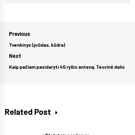
Post
Previous
navigation
Tvenkinys (prūdas, kūdra)
Previous
post:
Next
Kaip pačiam pasidaryti 4G ryšio anteną. Teorinė dalis
Next
post:
Related Post