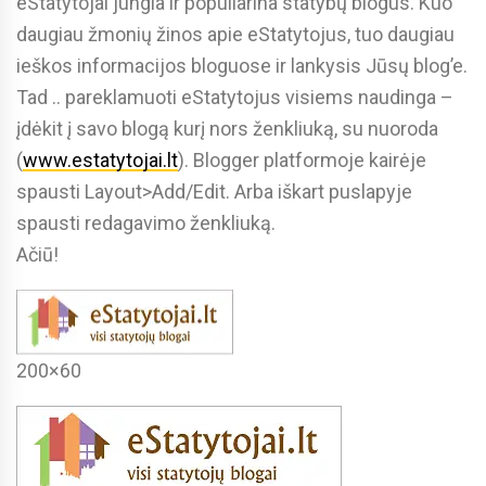
eStatytojai jungia ir populiarina statybų blogus. Kuo
daugiau žmonių žinos apie eStatytojus, tuo daugiau
ieškos informacijos bloguose ir lankysis Jūsų blog’e.
Tad .. pareklamuoti eStatytojus visiems naudinga –
įdėkit į savo blogą kurį nors ženkliuką, su nuoroda
(
www.estatytojai.lt
). Blogger platformoje kairėje
spausti Layout>Add/Edit. Arba iškart puslapyje
spausti redagavimo ženkliuką.
Ačiū!
200×60