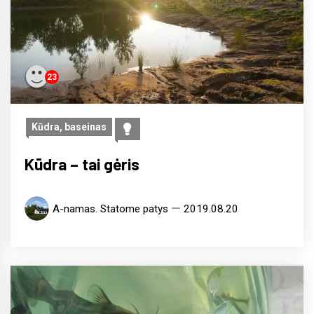
23
Kūdra, baseinas
Kūdra – tai gėris
A-namas. Statome patys
2019.08.20