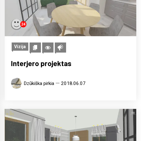
24
Vizija
Interjero projektas
Dzūkiška pirkia
2018.06.07