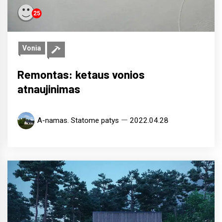
25
Vonia
Remontas: ketaus vonios
atnaujinimas
A-namas. Statome patys
2022.04.28