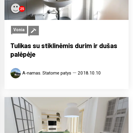
25
Vonia
Tulikas su stiklinėmis durim ir dušas
palėpėje
A-namas. Statome patys
2018.10.10