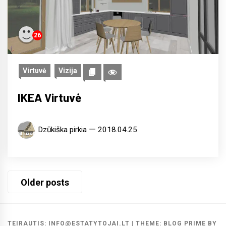
26
Virtuvė
Vizija
IKEA Virtuvė
Dzūkiška pirkia
2018.04.25
Posts
Older posts
navigation
TEIRAUTIS: INFO@ESTATYTOJAI.LT
|
THEME:
BLOG PRIME
BY