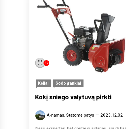
32
Keliai
Sodo įrankiai
Kokį sniego valytuvą pirkti
A-namas. Statome patys
2023.12.02
Nesu ekspertas, bet greitai susidariau įspūdį kas