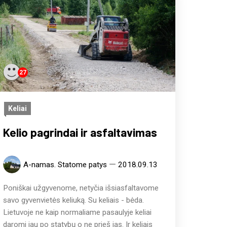
27
Keliai
Kelio pagrindai ir asfaltavimas
A-namas. Statome patys
2018.09.13
Poniškai užgyvenome, netyčia išsiasfaltavome
savo gyvenvietės keliuką. Su keliais - bėda.
Lietuvoje ne kaip normaliame pasaulyje keliai
daromi jau po statybų o ne prieš jas. Ir keliais