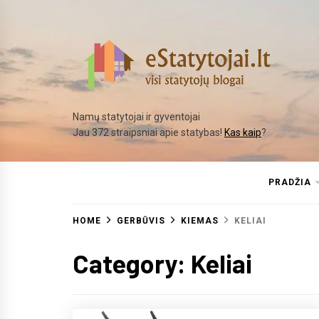
Skip
to
content
Namų statytojai ir gyventojai
Jau 372 straipsniai apie statybas!
Kas kaip
?
PRADŽIA
HOME
GERBŪVIS
KIEMAS
KELIAI
Category:
Keliai