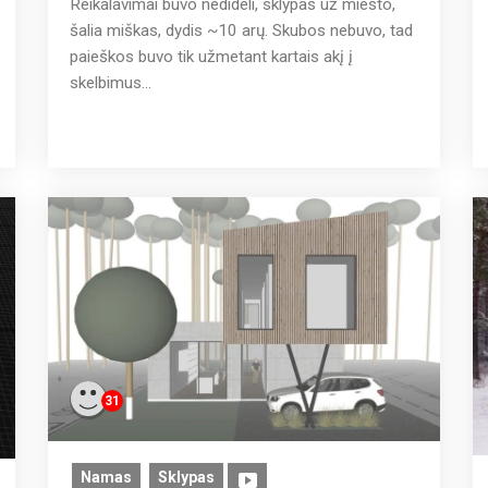
Reikalavimai buvo nedideli, sklypas už miesto,
šalia miškas, dydis ~10 arų. Skubos nebuvo, tad
paieškos buvo tik užmetant kartais akį į
skelbimus...
31
Namas
Sklypas