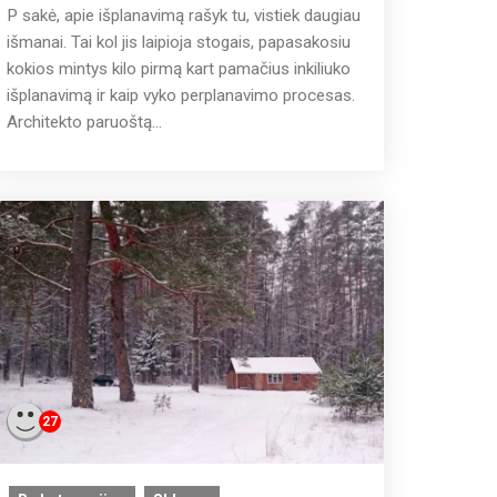
P sakė, apie išplanavimą rašyk tu, vistiek daugiau
išmanai. Tai kol jis laipioja stogais, papasakosiu
kokios mintys kilo pirmą kart pamačius inkiliuko
išplanavimą ir kaip vyko perplanavimo procesas.
Architekto paruoštą...
27