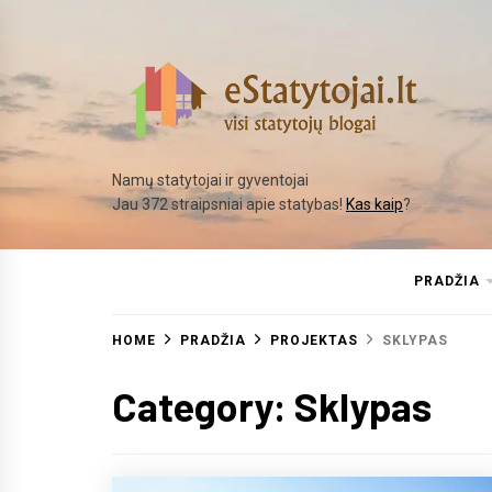
Skip
to
content
Namų statytojai ir gyventojai
Jau 372 straipsniai apie statybas!
Kas kaip
?
PRADŽIA
HOME
PRADŽIA
PROJEKTAS
SKLYPAS
Category:
Sklypas