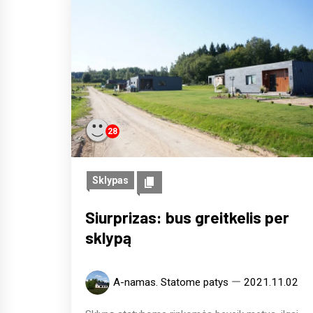
28
Sklypas
Siurprizas: bus greitkelis per
sklypą
A-namas. Statome patys
2021.11.02