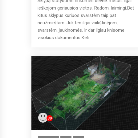
Sklypą statyboms rinkomės beveik metus, ilgai
ieškojom geriausios vietos. Radom, laimingi.Bet
kitus sklypus kuriuos svarstėm taip pat
neužmirštam. Juk ten ilgai vaikštinėjom,
svarstėm, jaukinomės. Ir dar ilgiau knisome
visokius dokumentus.Keli...
30