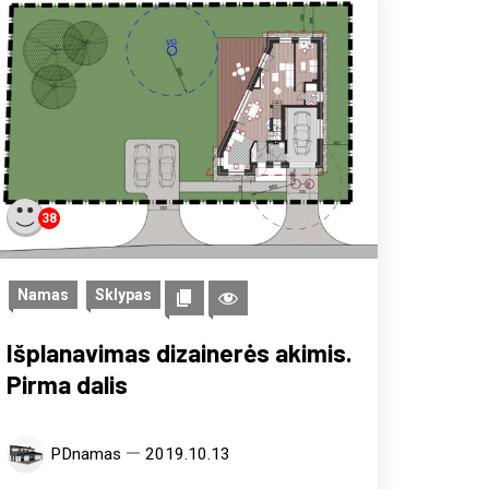
38
Namas
Sklypas
Išplanavimas dizainerės akimis.
Pirma dalis
PDnamas
2019.10.13