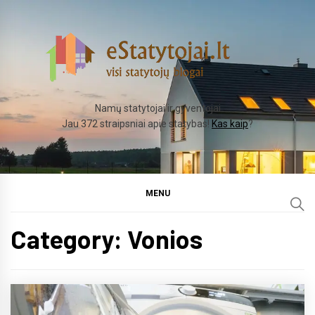
Skip
to
content
Namų statytojai ir gyventojai
Jau 372 straipsniai apie statybas!
Kas kaip
?
MENU
Category:
Vonios