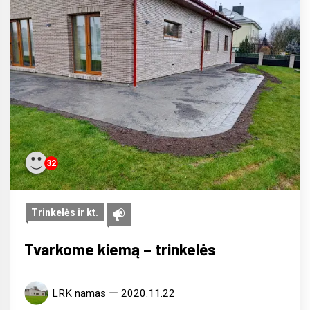
32
Trinkelės ir kt.
Tvarkome kiemą – trinkelės
LRK namas
2020.11.22