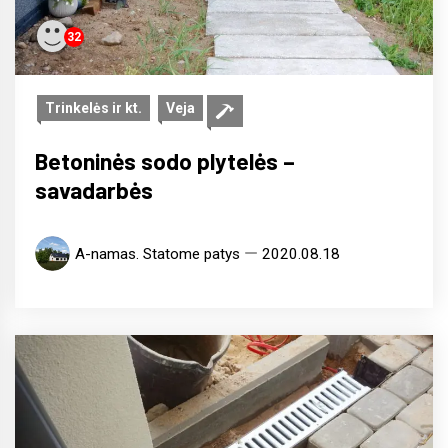
32
Trinkelės ir kt.
Veja
Betoninės sodo plytelės –
savadarbės
A-namas. Statome patys
2020.08.18