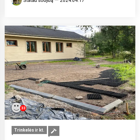
Statau sodybą
2024.04.17
33
Trinkelės ir kt.