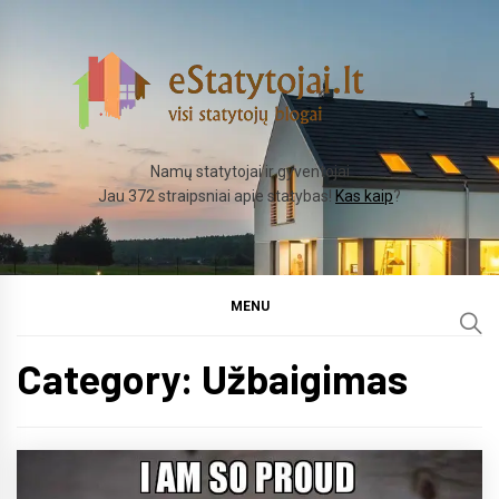
Skip
to
content
Namų statytojai ir gyventojai
Jau 372 straipsniai apie statybas!
Kas kaip
?
MENU
Category:
Užbaigimas