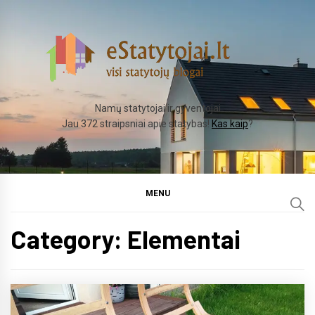
Skip
to
content
Namų statytojai ir gyventojai
Jau 372 straipsniai apie statybas!
Kas kaip
?
MENU
Category:
Elementai