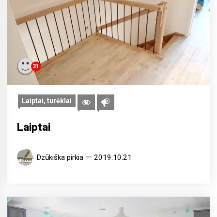
31
Laiptai, turėklai
Laiptai
Dzūkiška pirkia
2019.10.21