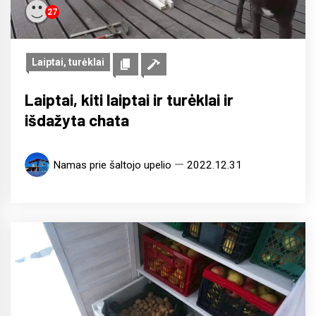
27
Laiptai, turėklai
Laiptai, kiti laiptai ir turėklai ir
išdažyta chata
Namas prie šaltojo upelio
2022.12.31