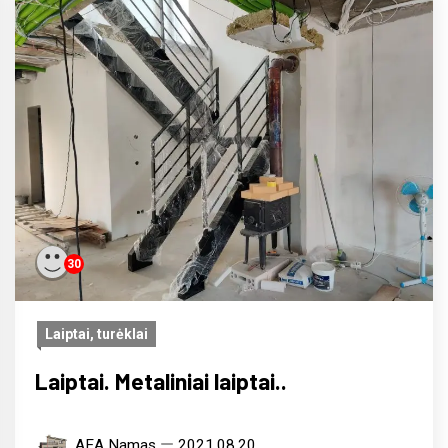
30
Laiptai, turėklai
Laiptai. Metaliniai laiptai..
AEA Namas
2021.08.20