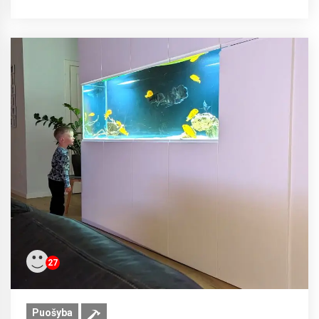
27
Puošyba