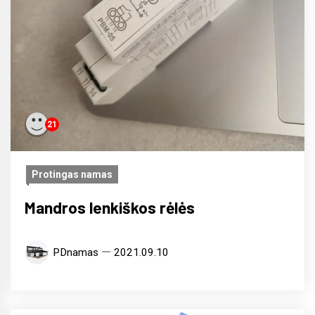
21
Protingas namas
Mandros lenkiškos rėlės
PDnamas
2021.09.10