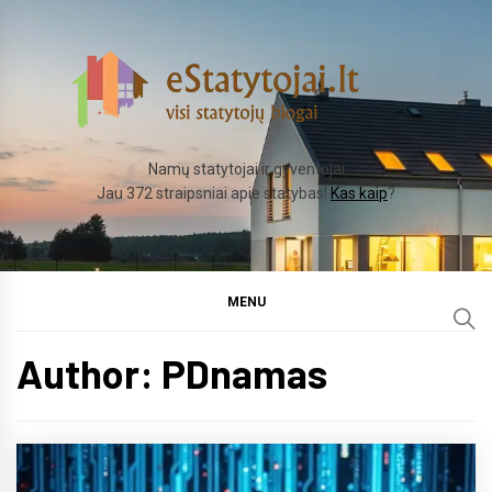
Skip
to
content
Namų statytojai ir gyventojai
Jau 372 straipsniai apie statybas!
Kas kaip
?
MENU
Author:
PDnamas