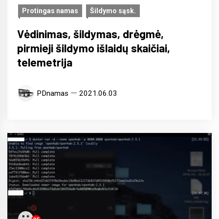
Protingas namas
Šildymo sąsk.
Vėdinimas, šildymas, drėgmė,
pirmieji šildymo išlaidų skaičiai,
telemetrija
PDnamas
2021.06.03