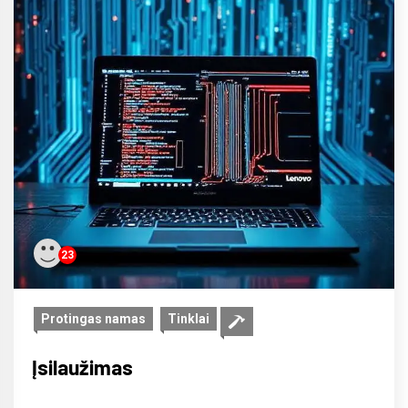
23
Protingas namas
Tinklai
Įsilaužimas