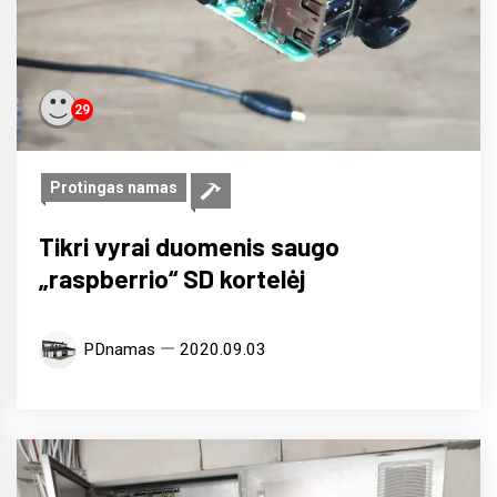
29
Protingas namas
Tikri vyrai duomenis saugo
„raspberrio“ SD kortelėj
PDnamas
2020.09.03