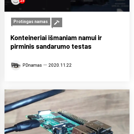
25
Protingas namas
Konteineriai išmaniam namui ir
pirminis sandarumo testas
PDnamas
2020.11.22