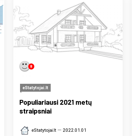
8
eStatytojai.lt
Populiariausi 2021 metų
straipsniai
eStatytojai.lt
2022.01.01