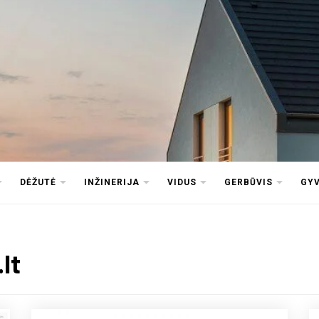
DĖŽUTĖ
INŽINERIJA
VIDUS
GERBŪVIS
GY
lt