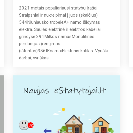
2021 metais populiariausi statybų įrašai
Straipsniai ir nukreipimai į juos (skaičius)
544Niuniausko trobeleA+ namo šildymas
elektra. Saulės elektrinė ir elektros kabeliai
grindyse.391Milkos namasMonolitinės
perdangos įrengimas
(ištrintas)386IKnamaiElektrinis katilas. Vyriški
darbai, vyriškas...
32