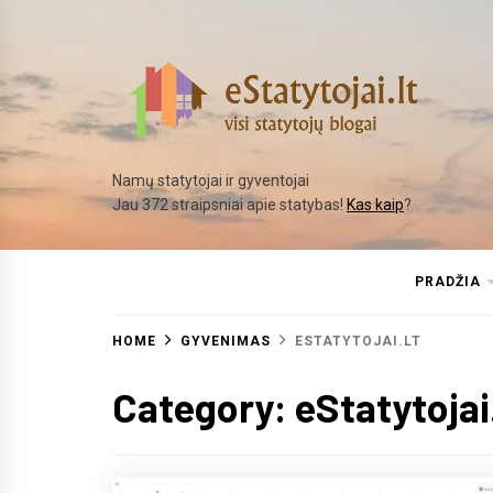
Skip
to
content
Namų statytojai ir gyventojai
Jau 372 straipsniai apie statybas!
Kas kaip
?
PRADŽIA
HOME
GYVENIMAS
ESTATYTOJAI.LT
Category:
eStatytojai.