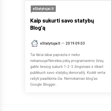
eStatytojai.lt
Kaip sukurti savo statybų
Blog’ą
eStatytojai.lt
2019.09.03
Tai tikrai labai paprasta ir nieko
nekainuoja!Nereikia jokių programavimo žinių:
galite tiesiog sukurti 1-2-3 žingsniais ir iškart
publikuoti savo statybų dienoraštį. Kodėl verta
rašyti paaiškinta čia. Nemokamas blog'as
Google Blogger...