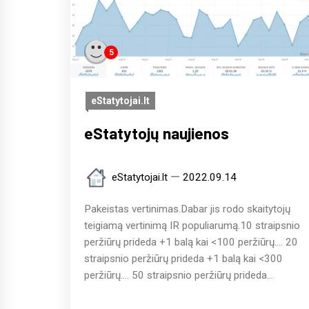
5
eStatytojai.lt
eStatytojų naujienos
eStatytojai.lt
2022.09.14
Pakeistas vertinimas.Dabar jis rodo skaitytojų
teigiamą vertinimą IR populiarumą.10 straipsnio
peržiūrų prideda +1 balą kai <100 peržiūrų.... 20
straipsnio peržiūrų prideda +1 balą kai <300
peržiūrų.... 50 straipsnio peržiūrų prideda...