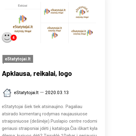
4
eStatytojai.lt
Apklausa, reikalai, logo
eStatytojai.lt
2020.03.13
eStatytojai šiek tiek atsinaujino. Pagaliau
atsirado komentarų rodymas naujausiuose
straipsniuose (dešinėje).Puslapio centre rodomi
geriausi straipsniai įdėti į kataloga.Čia iškart kyla
dilema: kuriuos dėti? Taisyklė 1Dabar į geriausių