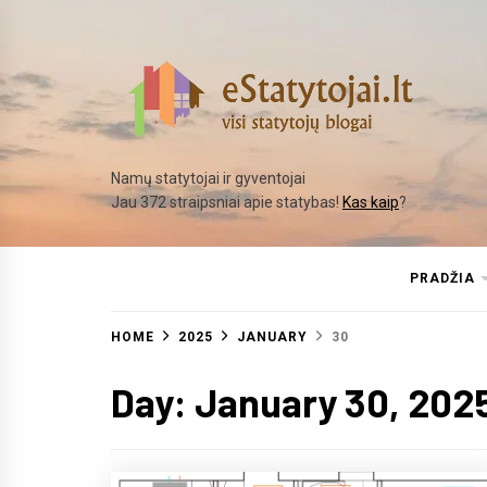
Skip
to
content
Namų statytojai ir gyventojai
Jau 372 straipsniai apie statybas!
Kas kaip
?
PRADŽIA
HOME
2025
JANUARY
30
Day:
January 30, 202