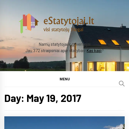
Skip
to
content
Namų statytojai ir gyventojai
Jau 372 straipsniai apie statybas!
Kas kaip
?
MENU
Day:
May 19, 2017